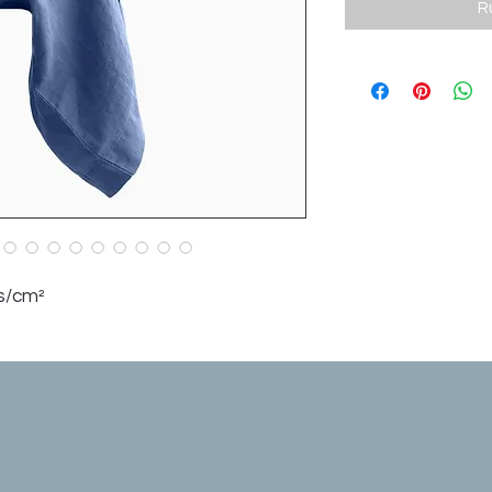
R
ls/cm²