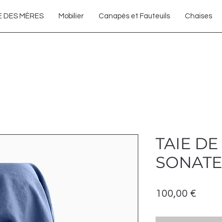
Enlèvement gratuit en magasin
E DES MÈRES
Mobilier
Canapés et Fauteuils
Chaises
TAIE DE
SONATE
Prix
100,00 €