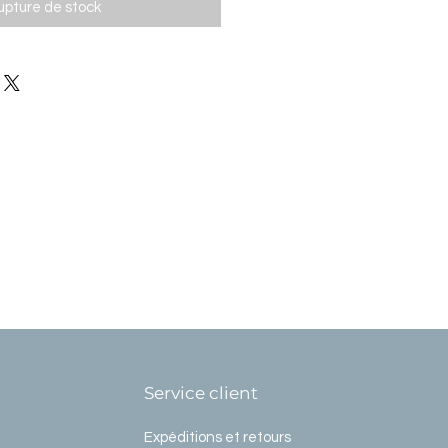
upture de stock
Service client
Expéditions et retours