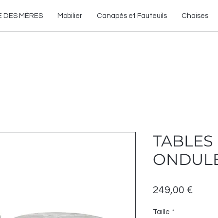
Enlèvement gratuit en magasin
E DES MÈRES
Mobilier
Canapés et Fauteuils
Chaises
TABLES
ONDUL
Prix
249,00 €
Taille
*