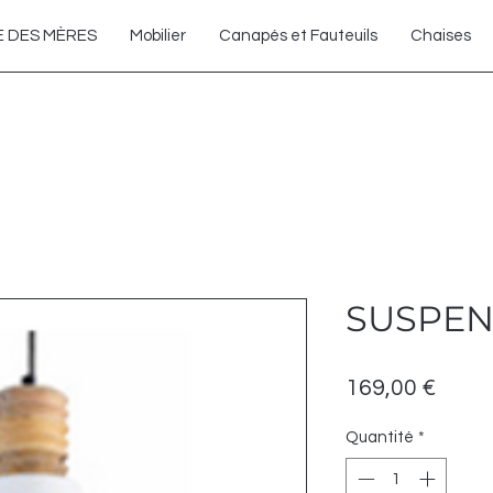
Enlèvement gratuit en magasin
E DES MÈRES
Mobilier
Canapés et Fauteuils
Chaises
SUSPEN
Prix
169,00 €
Quantité
*