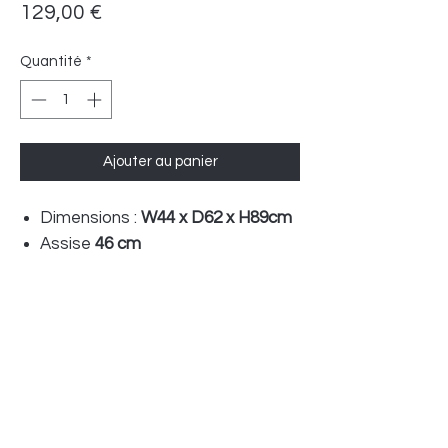
Prix
129,00 €
Quantité
*
Ajouter au panier
Dimensions :
W44 x D62 x H89cm
Assise
46 cm
Matière :
Tissu 100% Polyester et
métal
Couleur :
BLEU MARINE
Disponibilité
3 semaines environ